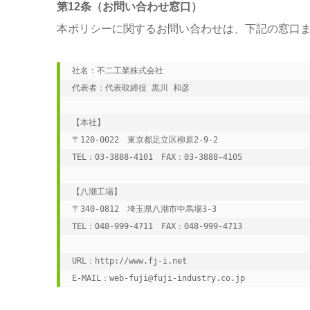
第12条（お問い合わせ窓口）
本ポリシーに関するお問い合わせは、下記の窓口
社名：不二工業株式会社

代表者：代表取締役 黒川 和彦

【本社】

〒120-0022　東京都足立区柳原2-9-2

TEL：03-3888-4101　FAX：03-3888-4105

【八潮工場】

〒340-0812　埼玉県八潮市中馬場3-3

TEL：048-999-4711　FAX：048-999-4713

URL：http://www.fj-i.net

E-MAIL：web-fuji@fuji-industry.co.jp